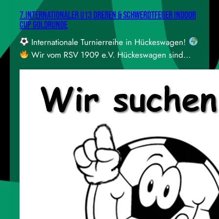
7.Internationaler U13 Dreßen & Schwerdtfeger Indoor
Cup GOLDRUNDE
Internationale Turnierreihe in Hückeswagen!
Wir vom RSV 1909 e.V. Hückeswagen sind
dieses Jahr mit dabei beim großen internationalen
Jugendturnier, das vom SV 09/35 Wermelskirchen
veranstaltet wird! Am Sonntag stellen wir in
Hückeswagen die dritte Halle zur Verfügung die
sogenannte „Goldrunde“ findet bei uns statt!In der
Mehrzweckhalle, Zum Sportzentrum 5 in
Hückeswagen, treffen ab…