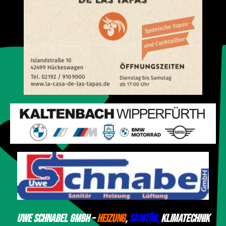
Uwe Schnabel GmbH –
Heizung
,
Sanitär,
Klimatechnik