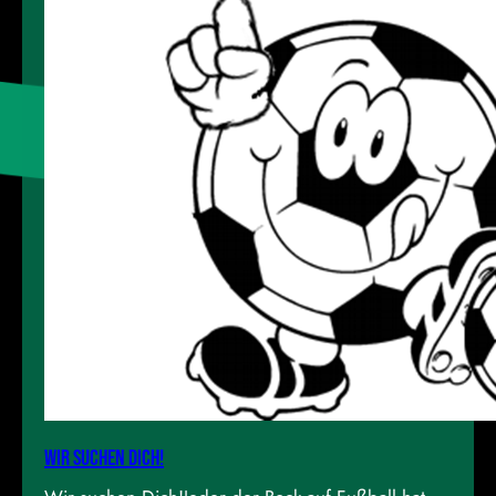
Mehrzweckhalle, Zum Sportzentrum 5 in
Hückeswagen, treffen ab…
Wir suchen dich!