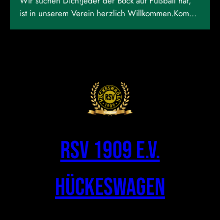
Wir suchen Dich!Jeder der Bock auf Fußball hat,
ist in unserem Verein herzlich Willkommen.Kommt
gerne beim Training vorbei! Weitere Infos unter
Info@rsv1909.de
RSV 1909 e.V.
Hückeswagen