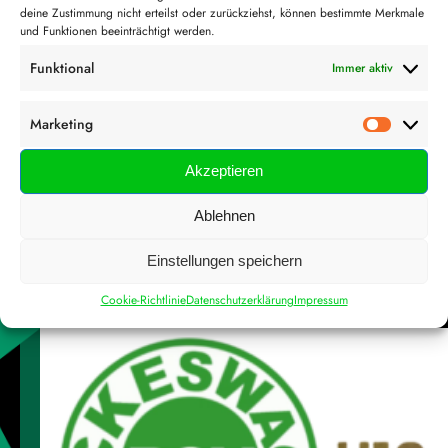
deine Zustimmung nicht erteilst oder zurückziehst, können bestimmte Merkmale
und Funktionen beeinträchtigt werden.
Funktional
Immer aktiv
Marketing
Marketi
Akzeptieren
Ablehnen
Einladung zum Wintercup 2026!
Einstellungen speichern
Der RSV 09 Hückeswagen lädt euch herzlich ein
zum Senioren-Turnier! Am 15. Februar 2026 geht’s
Cookie-Richtlinie
Datenschutzerklärung
Impressum
ab 10 Uhr los, und wir haben den ganzen Tag
spannende Spiele und jede Menge Action für
euch! Gespielt wird im 5+1-Modus. Mindestalter
18 Jahre alt. Für euer leibliches Wohl ist bestens
gesorgt, und für kühle Getränke sorgt
Wir