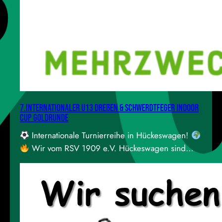
7.Internationaler U13 Dreßen & Schwerdtfeger Indoor
Cup GOLDRUNDE
Internationale Turnierreihe in Hückeswagen!
Wir vom RSV 1909 e.V. Hückeswagen sind
dieses Jahr mit dabei beim großen internationalen
Jugendturnier, das vom SV 09/35 Wermelskirchen
veranstaltet wird! Am Sonntag stellen wir in
Hückeswagen die dritte Halle zur Verfügung die
sogenannte „Goldrunde“ findet bei uns statt!In der