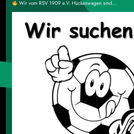
Wir vom RSV 1909 e.V. Hückeswagen sind
dieses Jahr mit dabei beim großen internationalen
Jugendturnier, das vom SV 09/35 Wermelskirchen
veranstaltet wird! Am Sonntag stellen wir in
Hückeswagen die dritte Halle zur Verfügung die
sogenannte „Goldrunde“ findet bei uns statt!In der
Mehrzweckhalle, Zum Sportzentrum 5 in
Hückeswagen, treffen ab…