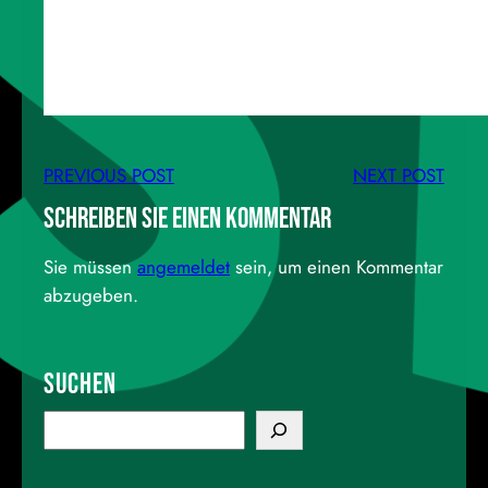
PREVIOUS POST
NEXT POST
Schreiben Sie einen Kommentar
Sie müssen
angemeldet
sein, um einen Kommentar
abzugeben.
Suchen
S
e
a