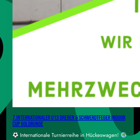
7.Internationaler U13 Dreßen & Schwerdtfeger Indoor
Cup GOLDRUNDE
Internationale Turnierreihe in Hückeswagen!