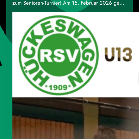
zum Senioren-Turnier! Am 15. Februar 2026 geht’s
ab 10 Uhr los, und wir haben den ganzen Tag
spannende Spiele und jede Menge Action für
euch! Gespielt wird im 5+1-Modus. Mindestalter
18 Jahre alt. Für euer leibliches Wohl ist bestens
gesorgt, und für kühle Getränke sorgt
Wir
freuen…